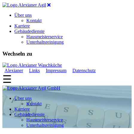
Über uns
Kontakt
Karriere
Gebäudedienste
Hausmeisterservice
Unterhaltsreinigung
Wechseln zu
Alexianer
Links
Impressum
Datenschutz
☰
Über uns
Kontakt
Karriere
Gebäudedienste
Hausmeisterservice
Unterhaltsreinigung